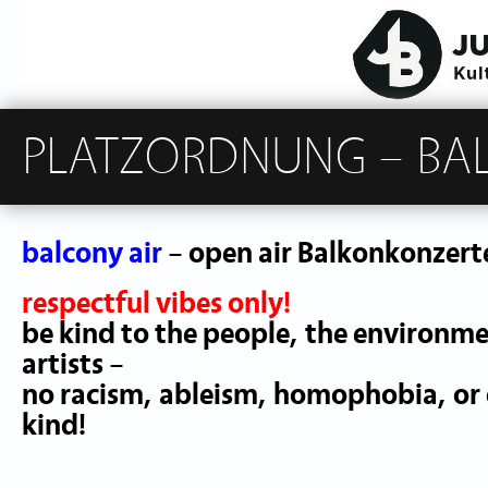
PLATZORDNUNG – BA
balcony air
– open air Balkonkonzer
respectful vibes only!
be kind to the people, the environme
artists –
no racism, ableism, homophobia, or 
kind!