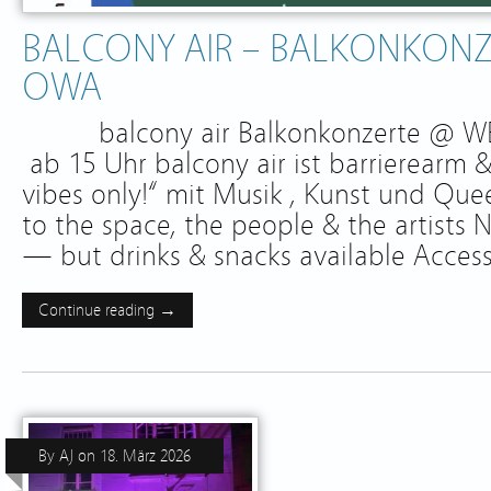
BALCONY AIR – BALKONKONZ
OWA
balcony air Balkonkonzerte @ WES
ab 15 Uhr balcony air ist barrierearm &
vibes only!“ mit Musik , Kunst und Qu
to the space, the people & the artists
— but drinks & snacks available Access
Continue reading →
By
AJ
on
18. März 2026