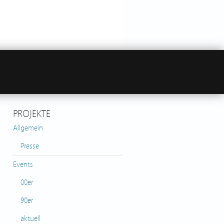
PROJEKTE
Allgemein
Presse
Events
00er
90er
aktuell