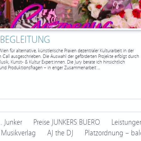
T BEGLEITUNG
en für alternative, künstlerische Praxen dezentraler Kulturarbeit in der
in Call ausgeschrieben. Die Auswahl der geförderten Projekte erfolgt durch
ik, Kunst- & Kultur Expert:innen. Die Jury berate ich hinsichtlich
n und Produktionsfragen – in enger Zusammenarbeit …
. Junker
Preise JUNKERS BUERO
Leistung
 Musikverlag
AJ the DJ
Platzordnung – bal