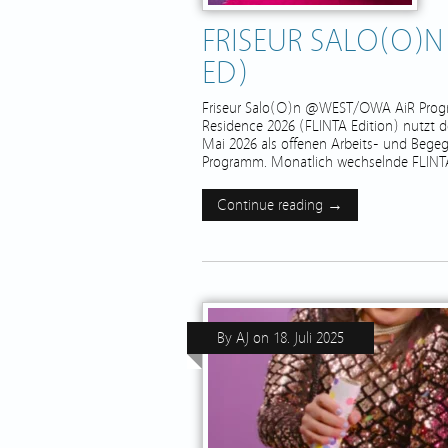
FRISEUR SALO(O)N 
ED)
Friseur Salo(O)n @WEST/OWA AiR Program
Residence 2026 (FLINTA Edition) nutzt d
Mai 2026 als offenen Arbeits- und Begeg
Programm. Monatlich wechselnde FLINTA 
Continue reading →
By
AJ
on
18. Juli 2025